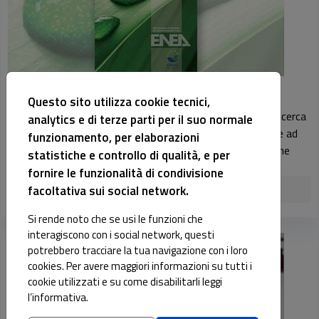
Registrazione EMAS
Questo sito utilizza cookie tecnici,
Il Centro Ricerche ENEA della Trisaia è il primo centro di ricerca
analytics e di terze parti per il suo normale
in Italia ad avere ottenuto la Registrazione EMAS, grazie ad
funzionamento, per elaborazioni
un innovativo sistema di gestione, operativo dal 2004, che
statistiche e controllo di qualità, e per
governa in ...
fornire le funzionalità di condivisione
continua
facoltativa sui social network.
Si rende noto che se usi le funzioni che
interagiscono con i social network, questi
potrebbero tracciare la tua navigazione con i loro
cookies. Per avere maggiori informazioni su tutti i
cookie utilizzati e su come disabilitarli leggi
l’informativa.