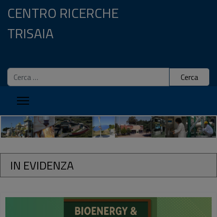
CENTRO RICERCHE
TRISAIA
Cerca
Cerca
Centro
Ricerche
ENEA
IN EVIDENZA
della
Trisaia