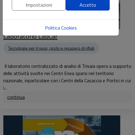
Impostazioni
Accetto
Politica Cookies
Laboratorio LabCar
Tecnologie per il riuso, riciclo e recupero di rifiuti
Il laboratorio centralizzato di analisi di Trisaia opera a supporto
delle attività svolte nei Centri Enea sparsi nel territorio
nazionale, inparticolare con i Centri della Casaccia e Portici in cui
i...
continua